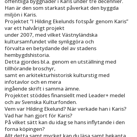
offentliga byggnader i Karis under tre decennier.
Han är den som starkast påverkat den byggda
miljön i Karis.
Projektet ”I Hilding Ekelunds fotspår genom Karis”
var ett halvårigt projekt
under 2007, med vilket Västnyländska
kultursamfundet ville synliggöra och
förvalta en betydande del av stadens
hembygdshistoria.
Detta gjordes bl.a. genom en utställning med
tillhörande broschyr,
samt en arkitekturhistorisk kulturstig med
infotavlor och en mera
ingående skrift i samma ämne.
Projektet stöddes finansiellt med Leader+ medel
och av Svenska Kulturfonden.
Vem var Hilding Ekelund? När verkade han i Karis?
Vad har han gjort för Karis?
På vilket sätt kan du idag se hans inflytande i den
forna köpingen?
Allt detta samt mycket kan du läsa samt bekanta